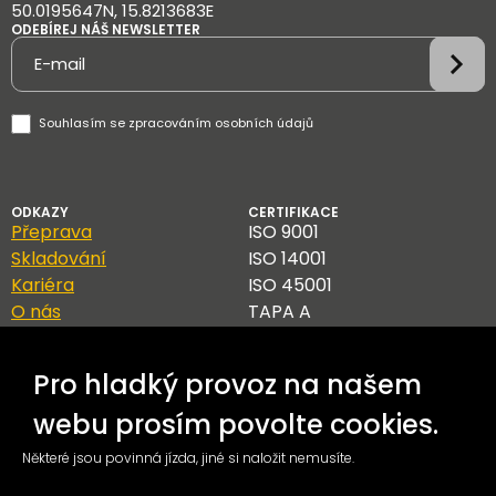
50.0195647N, 15.8213683E
ODEBÍREJ NÁŠ NEWSLETTER
Newsletter
Souhlasím se
zpracováním osobních údajů
ODKAZY
CERTIFIKACE
Přeprava
ISO 9001
Skladování
ISO 14001
Kariéra
ISO 45001
O nás
TAPA A
Kontakt
Blog
Pro hladký provoz na našem
GDPR
Etický kodex
webu prosím povolte cookies.
Sledování zásilek
Některé jsou povinná jízda, jiné si naložit nemusíte.
Obchodní podmínky