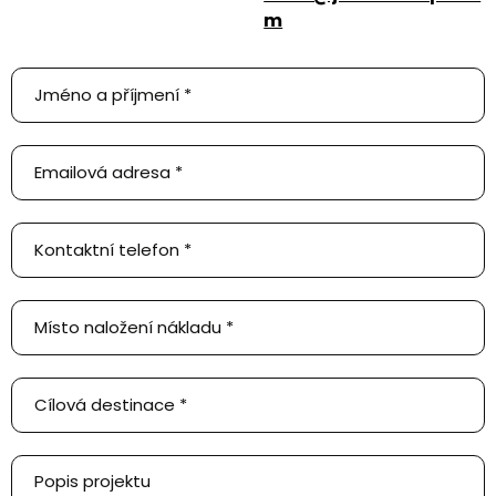
m
Poptejte
přepravu