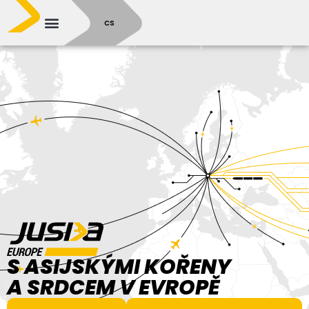
SR
CS
S ASIJSKÝMI KOŘENY
A SRDCEM V EVROPĚ