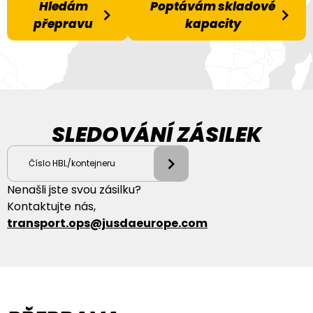
Hledám
Poptávám skladové
přepravu
kapacity
SLEDOVÁNÍ ZÁSILEK
Nenašli jste svou zásilku?
Kontaktujte nás,
transport.ops@jusdaeurope.com