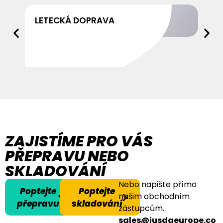
LETECKÁ DOPRAVA
Stáhnout
ZAJISTÍME PRO VÁS
PŘEPRAVU NEBO
SKLADOVÁNÍ
Nebo napište přímo
Poptejte
Poptejte
našim obchodním
přepravu
skladování
zástupcům.
sales@jusdaeurope.co