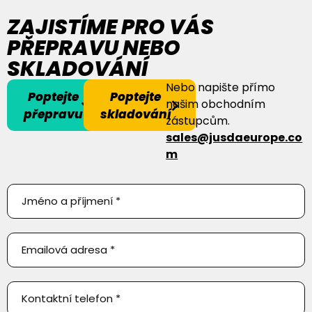
ZAJISTÍME PRO VÁS
PŘEPRAVU NEBO
SKLADOVÁNÍ
Nebo napište přímo
Poptejte
Poptejte
našim obchodním
přepravu
skladování
zástupcům.
sales@jusdaeurope.co
m
Poptejte
přepravu