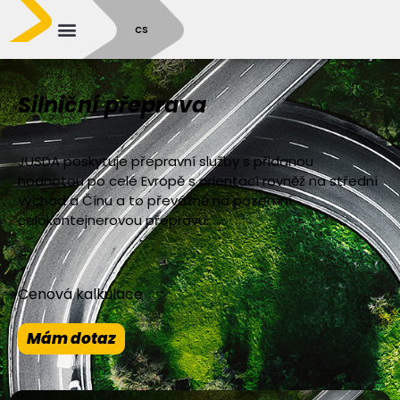
SR
CS
Silniční přeprava
JUSDA poskytuje přepravní služby s přidanou
hodnotou po celé Evropě s orientací rovněž na střední
východ a Čínu a to převážně na pozemní
celokontejnerovou přepravu.
Cenová kalkulace
Mám dotaz