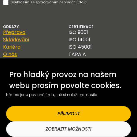
Souhlasím se
zpracováním osobních údajů
ODKAZY
CERTIFIKACE
Přeprava
ISO 9001
Skladování
ISO 14001
Kariéra
ISO 45001
O nás
TAPA A
Kontakt
Blog
Pro hladký provoz na našem
GDPR
Etický kodex
webu prosím povolte cookies.
Sledování zásilek
Některé jsou povinná jízda, jiné si naložit nemusíte.
Obchodní podmínky
Podněty a stížnosti
Whistleblowing
PŘIJMOUT
Mám dotaz
ZOBRAZIT MOŽNOSTI