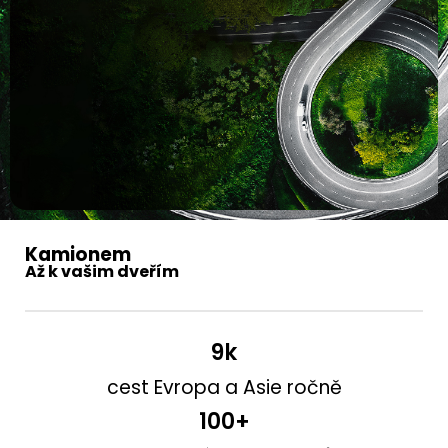
Kamionem
Až k vašim dveřím
9
k
cest Evropa a Asie ročně
100
+