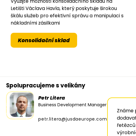
Využijte možnosti konsolidačního skladu na
Letišti Václava Havla, který poskytuje širokou
škálu služeb pro efektivní správu a manipulaci s
nákladními zásilkami
Konsolidační sklad
Spolupracujeme s velikány
Petr Litera
Business Development Manager
Známe 
dodavat
petr.litera@jusdaeurope.com
řetězců
výrobní