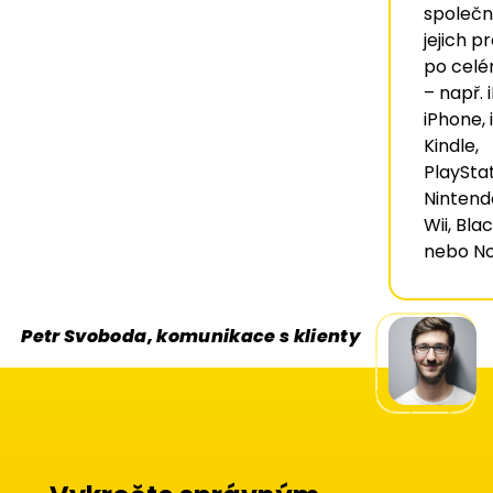
společn
jejich p
po celé
– např. 
iPhone, 
Kindle,
PlayStat
Nintend
Wii, Bla
nebo No
Petr Svoboda, komunikace s klienty