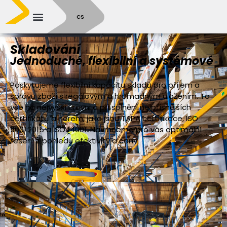
SR
CS
Skladování
Jednoduché, flexibilní a systémové
Poskytujeme flexibilní kapacitu skladů pro příjem a
správu zboží s regálovým a hromadným uložením. To
vše na nejvyšší úrovni a při splnění nejpřísnějších
certifikátů a norem, jako jsou TAPA certifikace, ISO
9001:2015 a ISO 14001. Navrhneme pro vás optimální
řešení z pohledu efektivity a ceny.