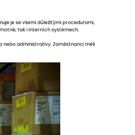
muje je se všemi důležitými procedurami,
otné, tak i interních systémech.
va nebo administrativy. Zaměstnanci měli