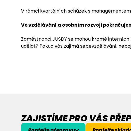
V rámci kvartálních schůzek s managementem byl
Ve vzdělávání a osobním rozvoji pokračujem
Zaměstnanci JUSDY se mohou kromě interních tr
udělat? Pokud vás zajímá sebevzdělávání, nebo
ZAJISTÍME PRO VÁS PŘ
Poptejte přepravu
Poptejte sklad