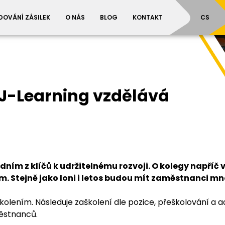
SR
CS
DOVÁNÍ ZÁSILEK
O NÁS
BLOG
KONTAKT
J-Learning vzdělává
dním z klíčů k udržitelnému rozvoji. O kolegy napříč 
. Stejně jako loni i letos budou mít zaměstnanci mnoh
školením. Následuje zaškolení dle pozice, přeškolování a
městnanců.