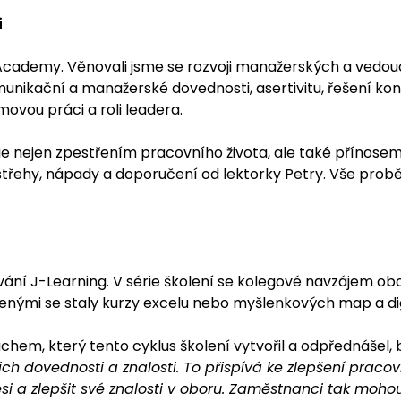
i
Academy. Věnovali jsme se rozvoji manažerských a vedouc
nikační a manažerské dovednosti, asertivitu, řešení konf
movou práci a roli leadera.
 nejen zpestřením pracovního života, ale také přínosem.
střehy, nápady a doporučení od lektorky Petry. Vše proběh
vání J-Learning. V série školení se kolegové navzájem oboh
enými se staly kurzy excelu nebo myšlenkových map a digi
uchem, který tento cyklus školení vytvořil a odpřednášel
 dovednosti a znalosti. To přispívá ke zlepšení pracov
i a zlepšit své znalosti v oboru. Zaměstnanci tak mohou