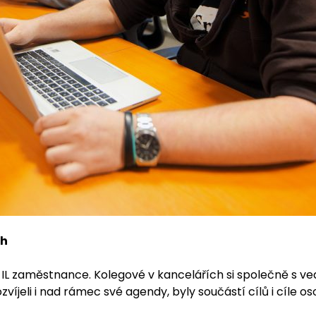
ch
 IL zaměstnance. Kolegové v kancelářích si společně s vedo
íjeli i nad rámec své agendy, byly součástí cílů i cíle os