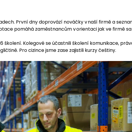
ladech. První dny doprovází nováčky v naší firmě a sezna
aptace pomáhá zaměstnancům v orientaci jak ve firmě sam
6 školení. Kolegové se účastnili školení komunikace, prá
ičtině. Pro cizince jsme zase zajistili kurzy češtiny.