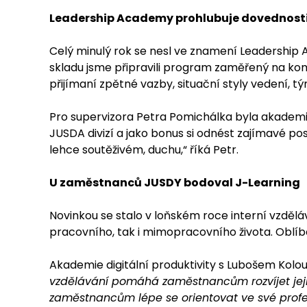
Leadership Academy prohlubuje dovednost
Celý minulý rok se nesl ve znamení Leadership 
skladu jsme připravili program zaměřený na komu
přijímaní zpětné vazby, situační styly vedení, tý
Pro supervizora Petra Pomichálka byla akademie
JUSDA divizí a jako bonus si odnést zajímavé po
lehce soutěživém, duchu,“ říká Petr.
U zaměstnanců JUSDY bodoval J-Learning
Novinkou se stalo v loňském roce interní vzdělá
pracovního, tak i mimopracovního života. Oblíb
Akademie digitální produktivity s Lubošem Kolo
vzdělávání pomáhá zaměstnancům rozvíjet jejich
zaměstnancům lépe se orientovat ve své profes