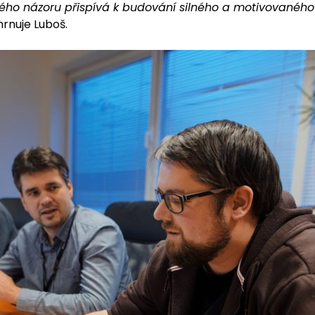
mého názoru přispívá k budování silného a motivovanéh
shrnuje Luboš.