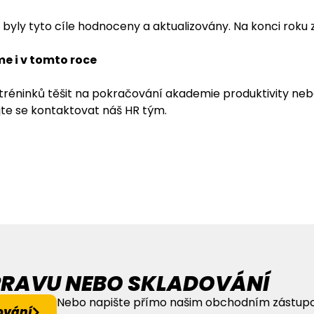
y tyto cíle hodnoceny a aktualizovány. Na konci roku za
e i v tomto roce
éninků těšit na pokračování akademie produktivity nebo 
jte se kontaktovat náš HR tým.
EPRAVU NEBO SKLADOVÁNÍ
Nebo napište přímo našim obchodním zástup
ování