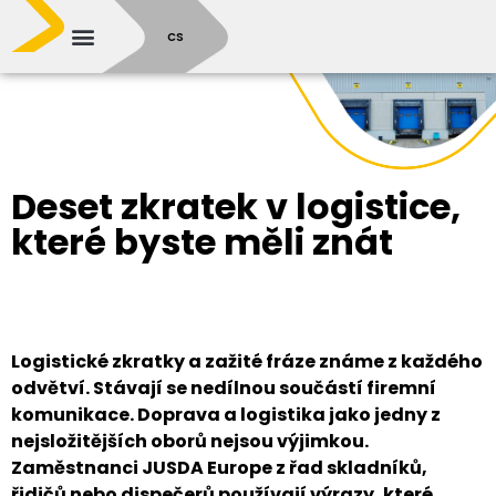
SR
CS
Deset zkratek v logistice,
které byste měli znát
Logistické zkratky a zažité fráze známe z každého
odvětví. Stávají se nedílnou součástí firemní
komunikace. Doprava a logistika jako jedny z
nejsložitějších oborů nejsou výjimkou.
Zaměstnanci JUSDA Europe z řad skladníků,
řidičů nebo dispečerů používají výrazy, které