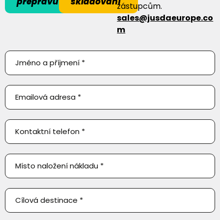
přepravu
skladování
zástupcům.
sales@jusdaeurope.co
m
Poptejte
přepravu