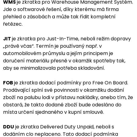
WMS
je zkratka pro Warehouse Management Systém.
Jde o softwarové řešení, díky kterému má firma
přehled o zásobách a může tak řídit kompletní
řetězec.
JIT
je zkratka pro Just-In-Time, neboli režim dopravy
„právě včas“. Termín je používaný např. v
automobilovém průmyslu a jejím principem je
doručení materiálu přesně v okamžik spotřeby tak,
aby se minimalizovala potřeba skladování.
FOB
je zkratka dodací podmínky pro Free On Board.
Prodávající splní své povinnosti v okamžiku dodání
zboží na palubu lodi v přístavu nakládky, anebo tím, že
obstará, že takto dodané zboží bude odesláno do
místa určení sjednaného v kupní smlouvě.
DDU
je zkratka Delivered Duty Unpaid, neboli s
dodáním clo neplaceno. Tato dodací podmínka