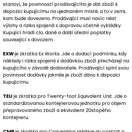
stanoví, že povinností prodávajícího je dát zboží k
dispozici kupujícímu na ujednaném místě, a to v zemi,
kam bude dovezeno. Prodávající musí navíc nést
výlohy a rizika spojená s dopravou včetně vykládky.
Kupující hradí clo, daně a další úřední poplatky
související s dovozem.
EXW
je zkratka Ex Works. Jde o dodací podmínku, kdy
náklady i rizika spojená s dodávkou zboží přecházejí na
kupujícího v závodě dodavatele. Prodávající splní svou
povinnost dodávky jakmile je zboží dáno k dispozici
kupujícímu.
TEU
je zkratka pro Twenty-foot Equivalent Unit. Jde o
standardizovanou kontejnerovou jednotku pro objem
přepravovaného zboží a ekvivalent 20stopého
kontejneru.
CMR
je zkratka pro Convention relative au contrat a