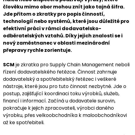
člověku mimo obor mohou znít jako tajná šifra.
Jde přitom o zkratky pro popis činností,
technologií nebo systémů, které jsou důležité pro
efektivní práci v rámci dodavatelsko-
odběratelských vztahů. Díky jejich znalosti se i
nový zaměstnanec v oblasti mezinárodní
přepravy rychle zorientuje.
SCM
je zkratka pro Supply Chain Management neboli
řízení dodavatelského řetězce. Činnost zahrnuje
dodavatelský a spotřebitelský řetězec i veškeré
nástroje, které jsou pro tuto činnost nezbytné. Jde o
postup, zajišťující koordinaci toku výrobků, služeb,
financí i informací. Začíná u dodavatele surovin,
pokračuje k jejich zpracovateli, výrobci daného
výrobku, přes velkoobchodníka k maloobchodníkovi
až ke spotřebiteli.